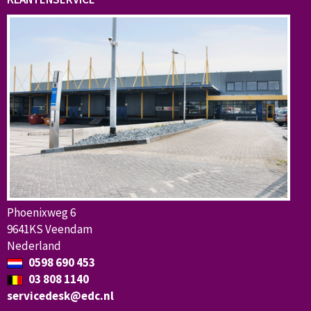
Phoenixweg 6
9641KS Veendam
Nederland
0598 690 453
03 808 1140
servicedesk@edc.nl