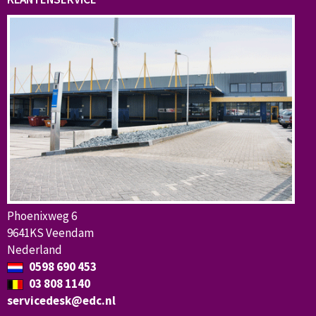
Phoenixweg 6
9641KS Veendam
Nederland
0598 690 453
03 808 1140
servicedesk@edc.nl