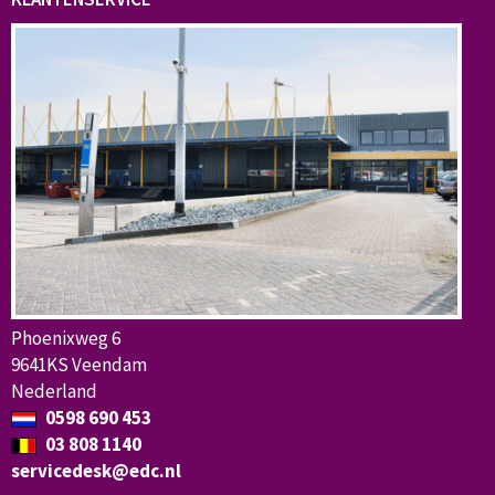
Phoenixweg 6
9641KS Veendam
Nederland
0598 690 453
03 808 1140
servicedesk@edc.nl