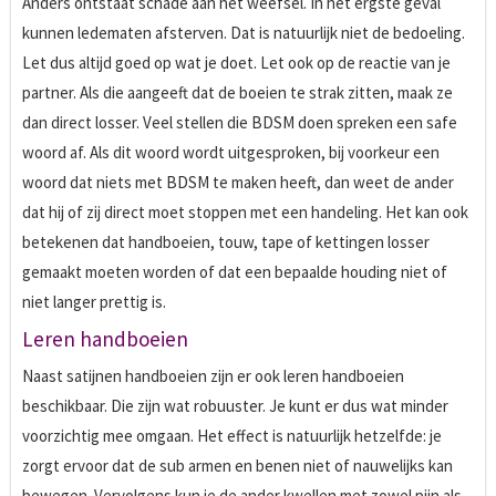
Anders ontstaat schade aan het weefsel. In het ergste geval
kunnen ledematen afsterven. Dat is natuurlijk niet de bedoeling.
Let dus altijd goed op wat je doet. Let ook op de reactie van je
partner. Als die aangeeft dat de boeien te strak zitten, maak ze
dan direct losser. Veel stellen die BDSM doen spreken een safe
woord af. Als dit woord wordt uitgesproken, bij voorkeur een
woord dat niets met BDSM te maken heeft, dan weet de ander
dat hij of zij direct moet stoppen met een handeling. Het kan ook
betekenen dat handboeien, touw, tape of kettingen losser
gemaakt moeten worden of dat een bepaalde houding niet of
niet langer prettig is.
Leren handboeien
Naast satijnen handboeien zijn er ook leren handboeien
beschikbaar. Die zijn wat robuuster. Je kunt er dus wat minder
voorzichtig mee omgaan. Het effect is natuurlijk hetzelfde: je
zorgt ervoor dat de sub armen en benen niet of nauwelijks kan
bewegen. Vervolgens kun je de ander kwellen met zowel pijn als