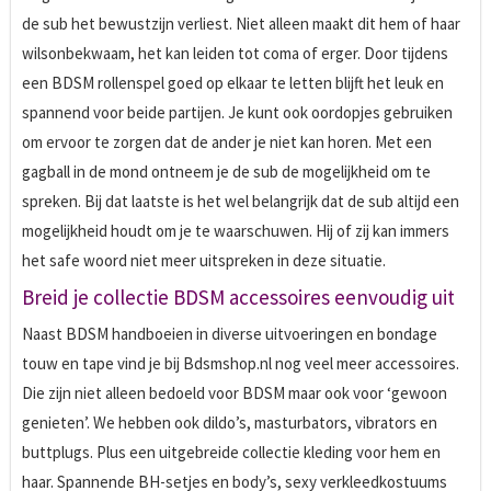
de sub het bewustzijn verliest. Niet alleen maakt dit hem of haar
wilsonbekwaam, het kan leiden tot coma of erger. Door tijdens
een BDSM rollenspel goed op elkaar te letten blijft het leuk en
spannend voor beide partijen. Je kunt ook oordopjes gebruiken
om ervoor te zorgen dat de ander je niet kan horen. Met een
gagball in de mond ontneem je de sub de mogelijkheid om te
spreken. Bij dat laatste is het wel belangrijk dat de sub altijd een
mogelijkheid houdt om je te waarschuwen. Hij of zij kan immers
het safe woord niet meer uitspreken in deze situatie.
Breid je collectie BDSM accessoires eenvoudig uit
Naast BDSM handboeien in diverse uitvoeringen en bondage
touw en tape vind je bij Bdsmshop.nl nog veel meer accessoires.
Die zijn niet alleen bedoeld voor BDSM maar ook voor ‘gewoon
genieten’. We hebben ook dildo’s, masturbators, vibrators en
buttplugs. Plus een uitgebreide collectie kleding voor hem en
haar. Spannende BH-setjes en body’s, sexy verkleedkostuums