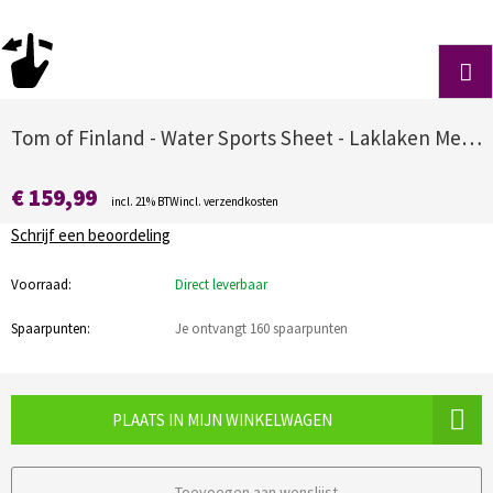
Tom of Finland - Water Sports Sheet - Laklaken Met Opblaasbare Randen
€ 159,99
incl. 21% BTWincl. verzendkosten
Schrijf een beoordeling
Voorraad:
Direct leverbaar
Spaarpunten:
Je ontvangt 160 spaarpunten
PLAATS IN MIJN WINKELWAGEN
Toevoegen aan wenslijst