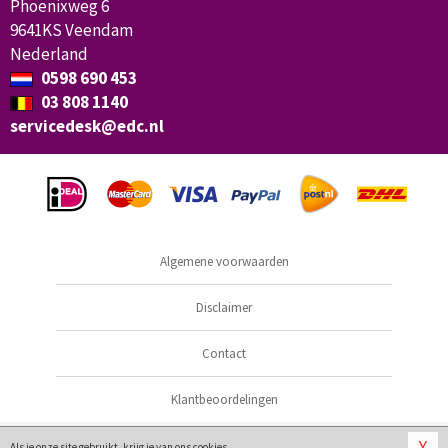
Phoenixweg 6
9641KS Veendam
Nederland
0598 690 453
03 808 1140
servicedesk@edc.nl
Algemene voorwaarden
Disclaimer
Contact
Klantbeoordelingen
© 2026
BDSMShop.nl
X
Als je onze site gebruikt, krijg je van ons
cookies