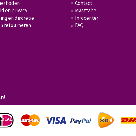
methoden
Contact
id en privacy
Maattabel
ing en discretie
Infocenter
en retourneren
FAQ
.nl