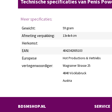
Technische specificaties van Penis Po
Meer specificaties:
Gewicht:
59 gram
Afmeting verpakking:
13x4x4 cm
Herkomst:
EAN:
4042342005103
Europese
Hot Productions & Vertriebs
vertegenwoordiger:
Wagrainer Strasse 25
4840 Vöcklabruck
Austria
BDSMSHOP.NL
SERVICE