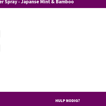
wer Spray - Japanse Mint & Bamboo
HULP NODIG?